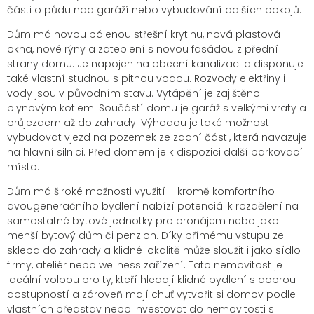
části o půdu nad garáží nebo vybudování dalších pokojů.
Dům má novou pálenou střešní krytinu, nová plastová
okna, nové rýny a zateplení s novou fasádou z přední
strany domu. Je napojen na obecní kanalizaci a disponuje
také vlastní studnou s pitnou vodou. Rozvody elektřiny i
vody jsou v původním stavu. Vytápění je zajištěno
plynovým kotlem. Součástí domu je garáž s velkými vraty a
průjezdem až do zahrady. Výhodou je také možnost
vybudovat vjezd na pozemek ze zadní části, která navazuje
na hlavní silnici. Před domem je k dispozici další parkovací
místo.
Dům má široké možnosti využití – kromě komfortního
dvougeneračního bydlení nabízí potenciál k rozdělení na
samostatné bytové jednotky pro pronájem nebo jako
menší bytový dům či penzion. Díky přímému vstupu ze
sklepa do zahrady a klidné lokalitě může sloužit i jako sídlo
firmy, ateliér nebo wellness zařízení. Tato nemovitost je
ideální volbou pro ty, kteří hledají klidné bydlení s dobrou
dostupností a zároveň mají chuť vytvořit si domov podle
vlastních představ nebo investovat do nemovitosti s