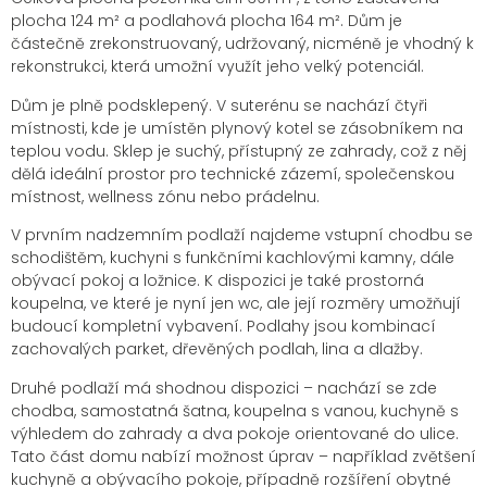
plocha 124 m² a podlahová plocha 164 m². Dům je
částečně zrekonstruovaný, udržovaný, nicméně je vhodný k
rekonstrukci, která umožní využít jeho velký potenciál.
Dům je plně podsklepený. V suterénu se nachází čtyři
místnosti, kde je umístěn plynový kotel se zásobníkem na
teplou vodu. Sklep je suchý, přístupný ze zahrady, což z něj
dělá ideální prostor pro technické zázemí, společenskou
místnost, wellness zónu nebo prádelnu.
V prvním nadzemním podlaží najdeme vstupní chodbu se
schodištěm, kuchyni s funkčními kachlovými kamny, dále
obývací pokoj a ložnice. K dispozici je také prostorná
koupelna, ve které je nyní jen wc, ale její rozměry umožňují
budoucí kompletní vybavení. Podlahy jsou kombinací
zachovalých parket, dřevěných podlah, lina a dlažby.
Druhé podlaží má shodnou dispozici – nachází se zde
chodba, samostatná šatna, koupelna s vanou, kuchyně s
výhledem do zahrady a dva pokoje orientované do ulice.
Tato část domu nabízí možnost úprav – například zvětšení
kuchyně a obývacího pokoje, případně rozšíření obytné