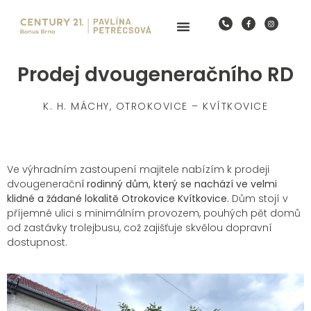
Prodej dvougeneračního RD
K. H. MÁCHY, OTROKOVICE – KVÍTKOVICE
Ve výhradním zastoupení majitele nabízím k prodeji
dvougeneračn
í rodinný dům, který se nachází ve velmi
klidné a žádané lokalitě Otrokovice Kvítkovice.
Dům stojí v
příjemné ulici s minimálním provozem, pouhých pět domů
od zastávky trolejbusu, což zajišťuje skvělou dopravní
dostupnost.