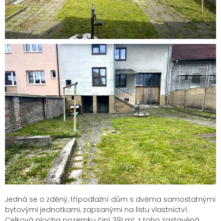
Jedná se o zděný, třípodlažní dům s dvěma samostatnými
bytovými jednotkami, zapsanými na listu vlastnictví.
Celková plocha pozemku činí 391 m², z toho zastavěná